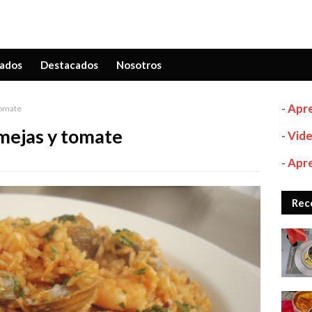
ados
Destacados
Nosotros
-
Apre
tomate
mejas y tomate
-
Vide
-
Apre
Rec