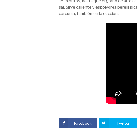
15 minutos, hasta que el grano de arroz e
sal. Sirve caliente y espolvorea perejil pi
cúrcuma, también en la cocción.
Facebook
Twitter