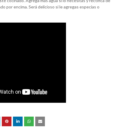
sté cocinado. Agrega más agua si lo necesitas y rectifica de
cado por encima. Será delicioso si le agregas especias o