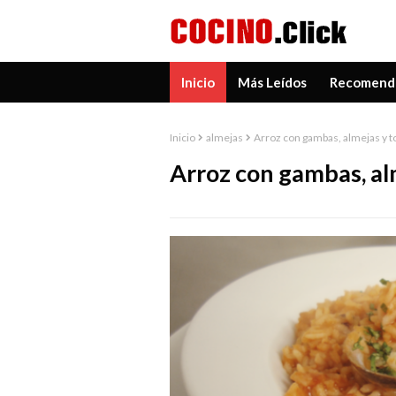
Inicio
Más Leídos
Recomend
Inicio
almejas
Arroz con gambas, almejas y 
Arroz con gambas, al