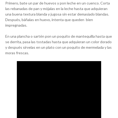
Primero, bate un par de huevos y pon leche en un cuenco. Corta
las rebanadas de pan y mójalas en la leche hasta que adquieran
una buena textura blanda y jugosa sin estar demasiado blandas.
Después, báñalas en huevo, intenta que queden bien
impregnadas.
En una plancha o sartén pon un poquito de mantequilla hasta que
se derrita, pasa las tostadas hasta que adquieran un color dorado
y después sírvelas en un plato con un poquito de mermelada y las
moras frescas.