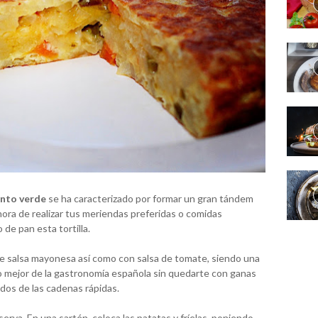
ento verde
se ha caracterizado por formar un gran tándem
hora de realizar tus meriendas preferidas o comidas
de pan esta tortilla.
de salsa mayonesa así como con salsa de tomate, siendo una
lo mejor de la gastronomía española sin quedarte con ganas
ados de las cadenas rápidas.
erva. En una sartén, coloca las patatas y fríelas, poniendo