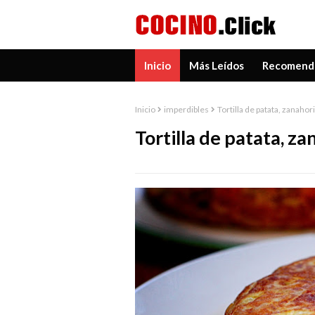
Inicio
Más Leídos
Recomend
Inicio
imperdibles
Tortilla de patata, zanaho
Tortilla de patata, z