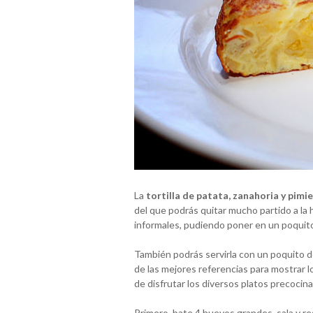
La
tortilla de patata, zanahoria y pimi
del que podrás quitar mucho partido a la 
informales, pudiendo poner en un poquito 
También podrás servirla con un poquito 
de las mejores referencias para mostrar 
de disfrutar los diversos platos precocin
Primero, bate 4 huevos grandes, sala y res