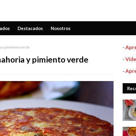
ados
Destacados
Nosotros
-
Apre
ria y pimiento verde
anahoria y pimiento verde
-
Vide
-
Apre
Rec