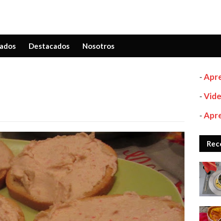
ados
Destacados
Nosotros
-
Apre
-
Vide
-
Apre
Rec