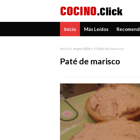
Inicio
Más Leídos
Recomend
Inicio
imperdibles
Paté de marisco
Paté de marisco