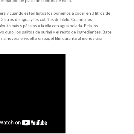
preparado un plato de cubitos de hielo.
ra y cuando estén listos los ponemos a cocer en 3 litros de
3 litros de agua y los cubitos de hielo. Cuando los
inuto más y pásalos a la olla con agua helada. Pela los
o duro, los palitos de surimi y el resto de ingredientes. Bate
 la nevera envuelto en papel film durante al menos una