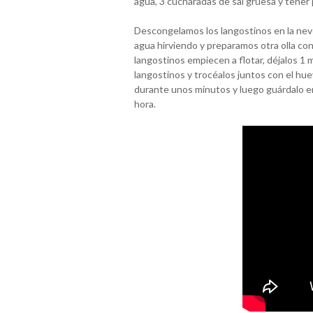
agua, 3 cucharadas de sal gruesa y tener 
Descongelamos los langostinos en la neve
agua hirviendo y preparamos otra olla con 
langostinos empiecen a flotar, déjalos 1 m
langostinos y trocéalos juntos con el huev
durante unos minutos y luego guárdalo en
hora.