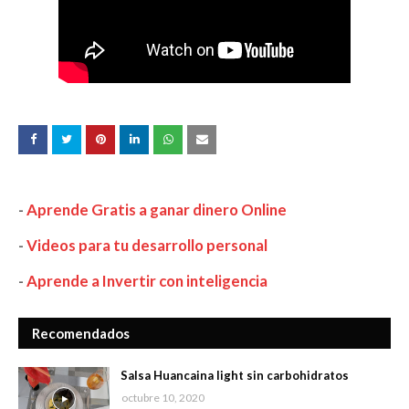
-
Aprende Gratis a ganar dinero Online
-
Videos para tu desarrollo personal
-
Aprende a Invertir con inteligencia
Recomendados
Salsa Huancaina light sin carbohidratos
octubre 10, 2020