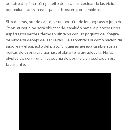
poquito de pimentón y aceite de oliva e ir cocinando las vieiras
por ambas caras, hasta que se tuesten por completo.
Si lo deseas, puedes agregar un poquito de lemongrass o jugo de
limón, aunque no será obligatorio, también haz a la plancha unos
espárragos verdes tiernos y sírvelos con un poquito de vinagre
de Módena debajo de las vieiras. Te asombrará la combinación de
sabores y el aspecto del plato. Si quieres agrega también unas
hojitas de espinacas tiernas, el plato te lo agradecerá. No te
olvides de servir una macedonia de postre y el resultado será
fascinante.