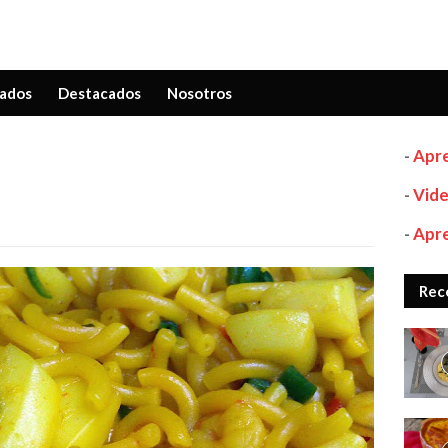
ados
Destacados
Nosotros
-
Apre
-
Vide
-
Apre
Rec