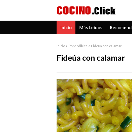
Inicio
Más Leídos
Recomend
Inicio
imperdibles
Fideúa con calamar
Fideúa con calamar