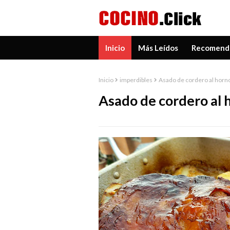
Inicio
Más Leídos
Recomend
Inicio
imperdibles
Asado de cordero al horn
Asado de cordero al 