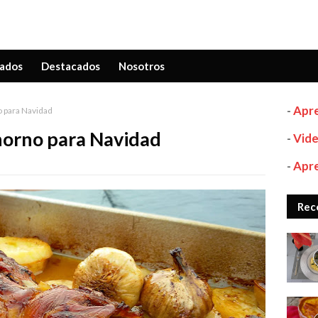
ados
Destacados
Nosotros
-
Apre
o para Navidad
horno para Navidad
-
Vide
-
Apre
Rec