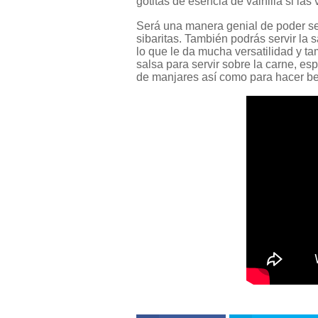
gotitas de esencia de vainilla si las
Será una manera genial de poder ser
sibaritas. También podrás servir la 
lo que le da mucha versatilidad y 
salsa para servir sobre la carne, es
de manjares así como para hacer beb