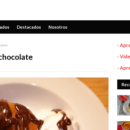
ados
Destacados
Nosotros
-
Apre
olate
chocolate
-
Vide
-
Apre
Rec