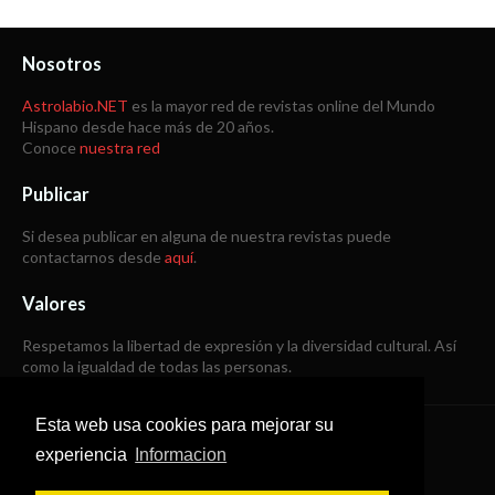
Nosotros
Astrolabio.NET
es la mayor red de revistas online del Mundo
Hispano desde hace más de 20 años.
Conoce
nuestra red
Publicar
Si desea publicar en alguna de nuestra revistas puede
contactarnos desde
aquí
.
Valores
Respetamos la libertad de expresión y la diversidad cultural. Así
como la igualdad de todas las personas.
Esta web usa cookies para mejorar su
Copyright © 1998 -
2026
experiencia
Informacion
Todos los derechos reservados