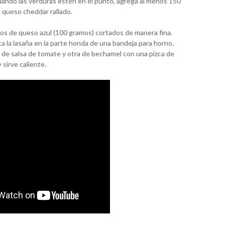
 Cuando las verduras estén en el punto, agrega al menos 150
e queso cheddar rallado.
os de queso azul (100 gramos) cortados de manera fina.
 la lasaña en la parte honda de una bandeja para horno.
 de salsa de tomate y otra de bechamel con una pizca de
 sirve caliente.