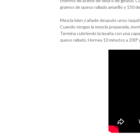
chorrito de aceite de oliva o de girasol.
gramos de queso rallado amarillo y 150 d
Mezcla bien y añade después unos taquit
Cuando tengas la mezcla preparada, monta
Termina cubriendo la lasaña con una capa
queso rallado. Hornea 10 minutos a 200º y