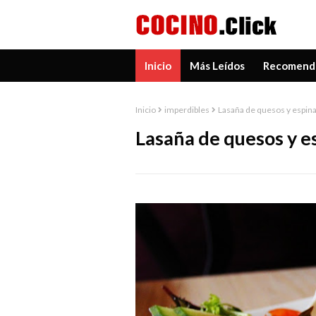
Inicio
Más Leídos
Recomend
Inicio
imperdibles
Lasaña de quesos y espin
Lasaña de quesos y e