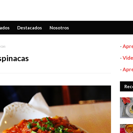
ados
Destacados
Nosotros
-
Apre
acas
spinacas
-
Vide
-
Apre
Rec