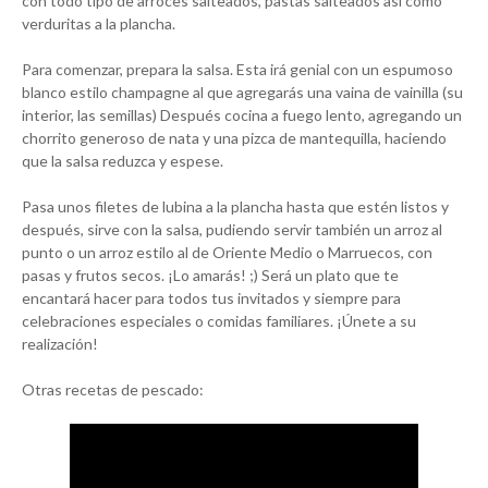
con todo tipo de arroces salteados, pastas salteados así como
verduritas a la plancha.
Para comenzar, prepara la salsa. Esta irá genial con un espumoso
blanco estilo champagne al que agregarás una vaina de vainilla (su
interior, las semillas) Después cocina a fuego lento, agregando un
chorrito generoso de nata y una pizca de mantequilla, haciendo
que la salsa reduzca y espese.
Pasa unos filetes de lubina a la plancha hasta que estén listos y
después, sirve con la salsa, pudiendo servir también un arroz al
punto o un arroz estilo al de Oriente Medio o Marruecos, con
pasas y frutos secos. ¡Lo amarás! ;) Será un plato que te
encantará hacer para todos tus invitados y siempre para
celebraciones especiales o comidas familiares. ¡Únete a su
realización!
Otras recetas de pescado: