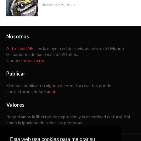
diciembre 25, 2020
Nosotros
Astrolabio.NET
es la mayor red de revistas online del Mundo
Hispano desde hace más de 20 años.
Conoce
nuestra red
Publicar
Si desea publicar en alguna de nuestra revistas puede
contactarnos desde
aquí
.
Valores
Respetamos la libertad de expresión y la diversidad cultural. Así
como la igualdad de todas las personas.
Esta web usa cookies para mejorar su