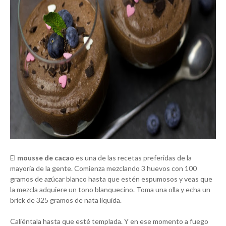
El
mousse de cacao
es una de las recetas preferidas de la
mayoría de la gente. Comienza mezclando 3 huevos con 100
gramos de azúcar blanco hasta que estén espumosos y veas que
la mezcla adquiere un tono blanquecino. Toma una olla y echa un
brick de 325 gramos de nata líquida.
Caliéntala hasta que esté templada. Y en ese momento a fuego