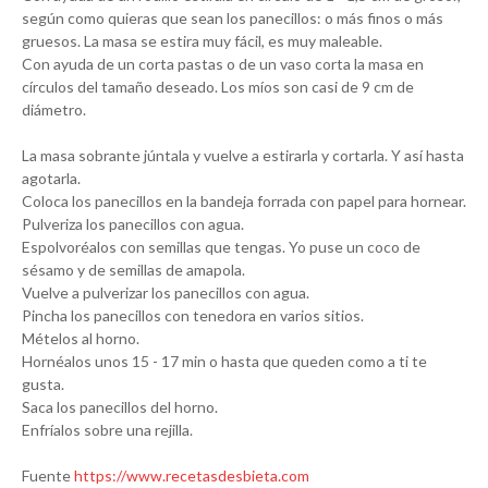
según como quieras que sean los panecillos: o más finos o más
gruesos. La masa se estira muy fácil, es muy maleable.
Con ayuda de un corta pastas o de un vaso corta la masa en
círculos del tamaño deseado. Los míos son casi de 9 cm de
diámetro.
La masa sobrante júntala y vuelve a estirarla y cortarla. Y así hasta
agotarla.
Coloca los panecillos en la bandeja forrada con papel para hornear.
Pulveriza los panecillos con agua.
Espolvoréalos con semillas que tengas. Yo puse un coco de
sésamo y de semillas de amapola.
Vuelve a pulverizar los panecillos con agua.
Pincha los panecillos con tenedora en varios sitios.
Mételos al horno.
Hornéalos unos 15 - 17 min o hasta que queden como a ti te
gusta.
Saca los panecillos del horno.
Enfríalos sobre una rejilla.
Fuente
https://www.recetasdesbieta.com