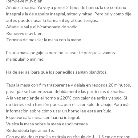
Remueve muy bien.
Añade la harina. Yo voy a poner 2 tipos de harina: la de centeno
integral y la de espelta integral, mitad y mitad. Pero tal y como dije
antes puedes usar la harina integral que tengas.
Añade la sal y el bicarbonato de sodio.
Remueve muy bien.
Termina de mezclar la masa con la mano.
Es una masa pegajosa pero no te asuste porque la vamos
manipular lo mínimo.
Ha de ser así para que los panecillos salgan blanditos.
Tapa la masa con film trasparente y déjala en reposos 20 minutos,
para que se humedezcan debidamente las partículas de harina.
A la vez enciende el horno a 220ºC con calor de arriba y abajo. Si
no tienes esta función pues… pon el calor solo de abajo. Para más
información sobre cómo usar un horno lee este artículo.
Espolvorea la mesa con harina integral.
Vuelca la masa sobre la mesa espolvoreada.
Redondéala ligeramente.
Con ayuda de un rodillo estírala en círculo de 1 - 1,5 cm de grosor,