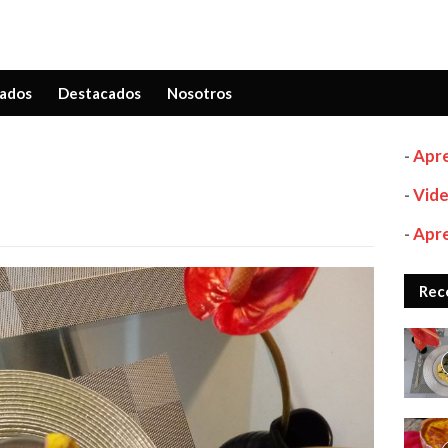
ados
Destacados
Nosotros
-
Apre
-
Vide
-
Apre
Rec