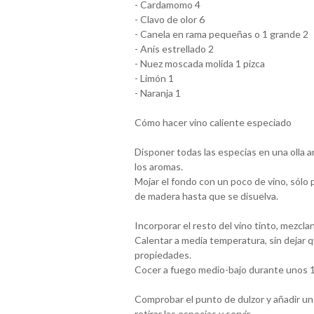
- Cardamomo 4
- Clavo de olor 6
- Canela en rama pequeñas o 1 grande 2
- Anís estrellado 2
- Nuez moscada molida 1 pizca
- Limón 1
- Naranja 1
Cómo hacer vino caliente especiado
Disponer todas las especias en una olla a
los aromas.
Mojar el fondo con un poco de vino, sólo 
de madera hasta que se disuelva.
Incorporar el resto del vino tinto, mezcla
Calentar a media temperatura, sin dejar qu
propiedades.
Cocer a fuego medio-bajo durante unos 1
Comprobar el punto de dulzor y añadir un 
retirar las especias y servir.