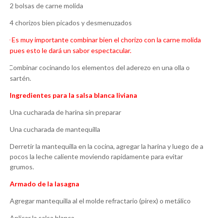
2 bolsas de carne molida
4 chorizos bien picados y desmenuzados
Es muy importante combinar bien el chorizo con la carne molida
·
*
pues esto le dará un sabor espectacular.
Combinar cocinando los elementos del aderezo en una olla o
·
sartén.
Ingredientes para la salsa blanca liviana
Una cucharada de harina sin preparar
Una cucharada de mantequilla
Derretir la mantequilla en la cocina, agregar la harina y luego de a
pocos la leche caliente moviendo rapidamente para evitar
grumos.
Armado de la lasagna
Agregar mantequilla al el molde refractario (pirex) o metálico
Aplicar la salsa blanca