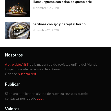
Hamburguesa con salsa de queso brie
diciembre 19, 2020
Sardinas con ajo y perejil al horno
diciembre 25, 2020
Nosotros
Astrolabio.NET
es la mayor red de revistas online del Mundo
Hispano desde hace más de 20 años.
Conoce
nuestra red
Publicar
Si desea publicar en alguna de nuestra revistas puede
contactarnos desde
aquí
.
Valores