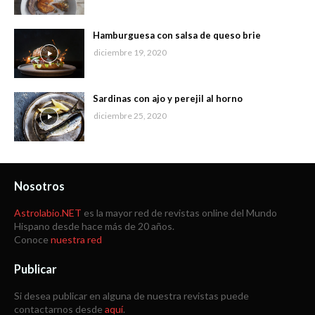
Hamburguesa con salsa de queso brie
diciembre 19, 2020
Sardinas con ajo y perejil al horno
diciembre 25, 2020
Nosotros
Astrolabio.NET
es la mayor red de revistas online del Mundo
Hispano desde hace más de 20 años.
Conoce
nuestra red
Publicar
Si desea publicar en alguna de nuestra revistas puede
contactarnos desde
aquí
.