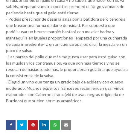
en día. Si tenéis un gallo en casa y no sabéis que hacer con él, ya
sabéis, preparad vuestra cocotte, prended el fuego y armaos de
paciencia hasta que el gallo esté tierno.
- Podéis prescindir de pasar la salsa por la batidora pero tendréis
que buscar una forma de darle densidad. Por supuesto que
podéis usar un beurre marnié: bastará con mezclar harina y
mantequilla en iguales proporciones -empezad por una cucharada
de cada ingrediente- y, en un cuenco aparte, diluir la mezcla en un
poco de salsa.
- Las partes del pollo que más me gusta usar para este guiso son
los muslos y los contramuslos, ya que son más tiernos y no se
resecan demasiado, además, le proporcionan gelatina que ayuda a
la consistencia de la salsa.
- Elegid un vino que tenga un grado bajo de acidez y con cuerpo
moderado. Muchos expertos franceses recomiendan usar vinos
elaborados con Cabernet franc (vid de uvas negras originaria de
Burdeos) que suelen ser muy aromáticos.