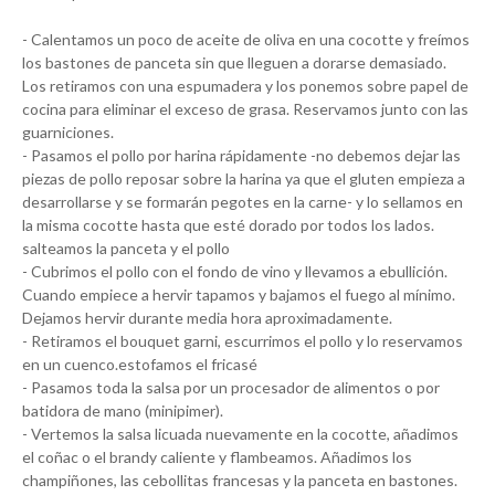
- Calentamos un poco de aceite de oliva en una cocotte y freímos
los bastones de panceta sin que lleguen a dorarse demasiado.
Los retiramos con una espumadera y los ponemos sobre papel de
cocina para eliminar el exceso de grasa. Reservamos junto con las
guarniciones.
- Pasamos el pollo por harina rápidamente -no debemos dejar las
piezas de pollo reposar sobre la harina ya que el gluten empieza a
desarrollarse y se formarán pegotes en la carne- y lo sellamos en
la misma cocotte hasta que esté dorado por todos los lados.
salteamos la panceta y el pollo
- Cubrimos el pollo con el fondo de vino y llevamos a ebullición.
Cuando empiece a hervir tapamos y bajamos el fuego al mínimo.
Dejamos hervir durante media hora aproximadamente.
- Retiramos el bouquet garni, escurrimos el pollo y lo reservamos
en un cuenco.estofamos el fricasé
- Pasamos toda la salsa por un procesador de alimentos o por
batidora de mano (minipimer).
- Vertemos la salsa licuada nuevamente en la cocotte, añadimos
el coñac o el brandy caliente y flambeamos. Añadimos los
champiñones, las cebollitas francesas y la panceta en bastones.