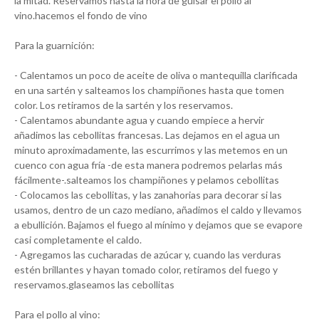
la mitad. Reservamos hasta la hora de guisar el pollo al
vino.hacemos el fondo de vino
Para la guarnición:
- Calentamos un poco de aceite de oliva o mantequilla clarificada
en una sartén y salteamos los champiñones hasta que tomen
color. Los retiramos de la sartén y los reservamos.
- Calentamos abundante agua y cuando empiece a hervir
añadimos las cebollitas francesas. Las dejamos en el agua un
minuto aproximadamente, las escurrimos y las metemos en un
cuenco con agua fría -de esta manera podremos pelarlas más
fácilmente-.salteamos los champiñones y pelamos cebollitas
- Colocamos las cebollitas, y las zanahorias para decorar si las
usamos, dentro de un cazo mediano, añadimos el caldo y llevamos
a ebullición. Bajamos el fuego al mínimo y dejamos que se evapore
casi completamente el caldo.
- Agregamos las cucharadas de azúcar y, cuando las verduras
estén brillantes y hayan tomado color, retiramos del fuego y
reservamos.glaseamos las cebollitas
Para el pollo al vino: